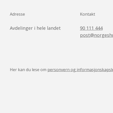
Adresse
Kontakt
Avdelinger i hele landet
90 111 444
post@norgeshu
Her kan du lese om
personvern og informasjonskapsl
v05041444