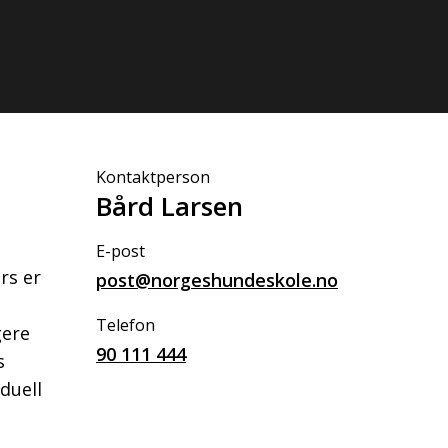
Kontaktperson
Bård Larsen
E-post
rs er
post@norgeshundeskole.no
Telefon
gere
90 111 444
s
duell