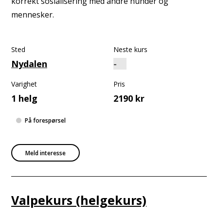
korrekt sosialisering med andre hunder og
mennesker.
Sted
Neste kurs
Nydalen
Varighet
Pris
1 helg
2190 kr
På forespørsel
Meld interesse
Valpekurs (helgekurs)