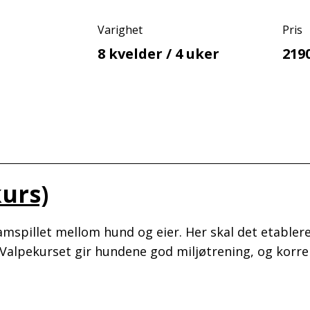
Varighet
Pris
8 kvelder / 4 uker
219
urs)
samspillet mellom hund og eier. Her skal det etabler
 Valpekurset gir hundene god miljøtrening, og korre