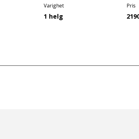
Varighet
Pris
1 helg
219