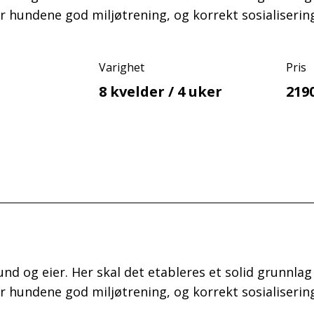
gir hundene god miljøtrening, og korrekt sosialiser
Varighet
Pris
8 kvelder / 4 uker
219
nd og eier. Her skal det etableres et solid grunnla
gir hundene god miljøtrening, og korrekt sosialiser