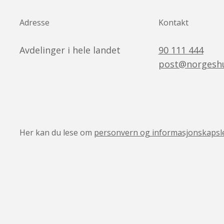
Adresse
Kontakt
Avdelinger i hele landet
90 111 444
post@norgeshu
Her kan du lese om
personvern og informasjonskapsl
v05041444