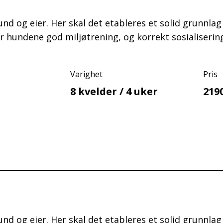
nd og eier. Her skal det etableres et solid grunnla
gir hundene god miljøtrening, og korrekt sosialiser
Varighet
Pris
8 kvelder / 4 uker
219
nd og eier. Her skal det etableres et solid grunnla