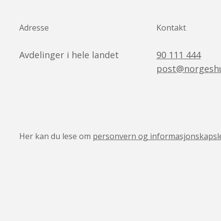
Adresse
Kontakt
Avdelinger i hele landet
90 111 444
post@norgeshu
Her kan du lese om
personvern og informasjonskapsl
v05041444