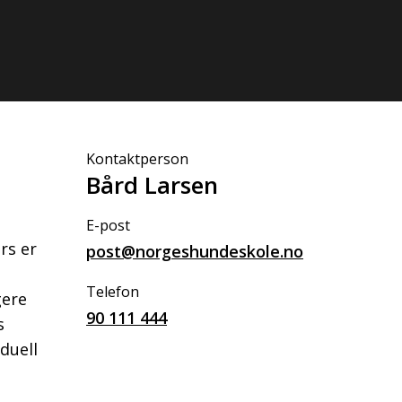
Kontaktperson
Bård Larsen
E-post
rs er
post@norgeshundeskole.no
Telefon
gere
90 111 444
s
duell